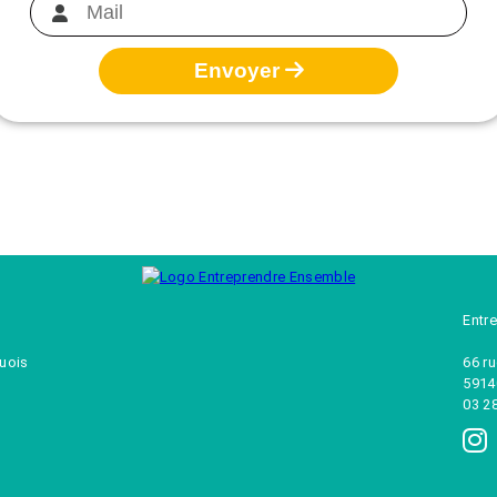
Envoyer
Entr
quois
66 r
5914
03 2