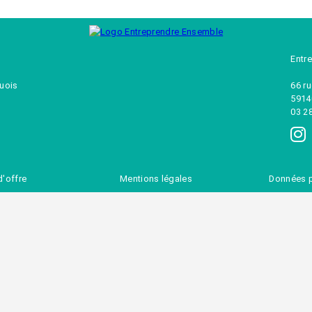
Entr
quois
66 r
5914
03 2
d'offre
Mentions légales
Données p